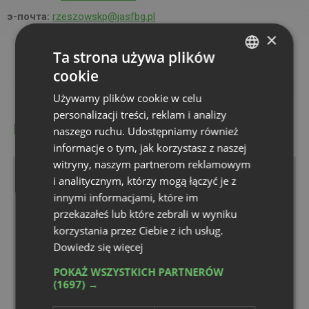
э-почта:
rzeszowskp@jasfbg.pl
×
Ta strona używa plików
cookie
POLISH
Używamy plików cookie w celu
ENGLISH
personalizacji treści, reklam i analizy
места
RUSSIAN
naszego ruchu. Udostępniamy również
informacje o tym, jak korzystasz z naszej
witryny, naszym partnerom reklamowym
i analitycznym, którzy mogą łączyć je z
innymi informacjami, które im
przekazałeś lub które zebrali w wyniku
korzystania przez Ciebie z ich usług.
Dowiedz się więcej
POKAŻ WSZYSTKICH PARTNERÓW
(1697) →