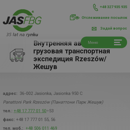
+48 327 935 935
Отслеживание посылок
Задай вопрос
Внутренняя автомобильная
Меню
грузовая транспортная
экспедиция Rzeszów/
Жешув
адрес:
36-002 Jasionka, Jasionka 950 C
Panattoni Park Rzeszów (Панаттони Парк Жешув)
тел.:
+48 17 777 01 50
÷53
факс:
+48 17 777 01 55, 56
тел. моб.:
+48 506 011 469